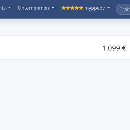
nts
Unternehmen
myppedv
1.099 €