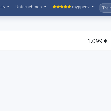
nts
Unternehmen
myppedv
1.099 €