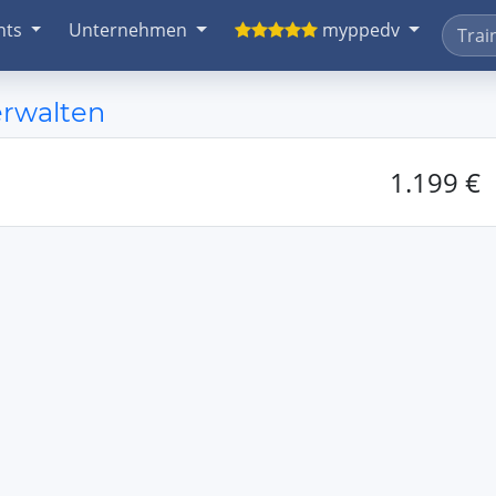
nts
Unternehmen
myppedv
erwalten
1.199 €