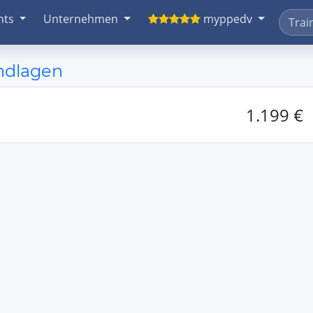
nts
Unternehmen
myppedv
undlagen
1.199 €