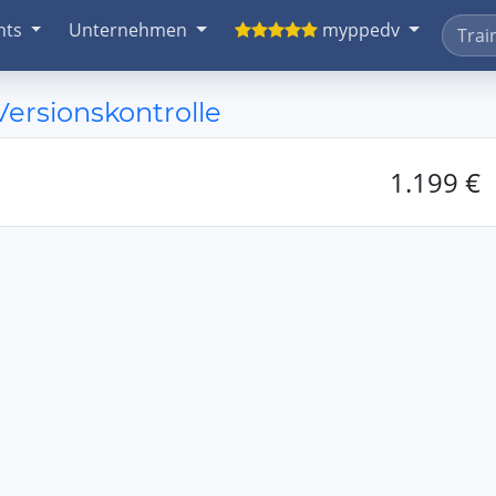
nts
Unternehmen
myppedv
 Versionskontrolle
1.199 €