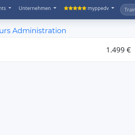
nts
Unternehmen
myppedv
urs Administration
1.499 €