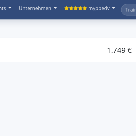
nts
Unternehmen
myppedv
1.749 €