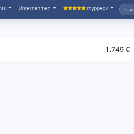
nts
Unternehmen
myppedv
1.749 €