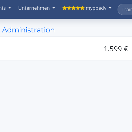
nts
Unternehmen
myppedv
 Administration
1.599 €