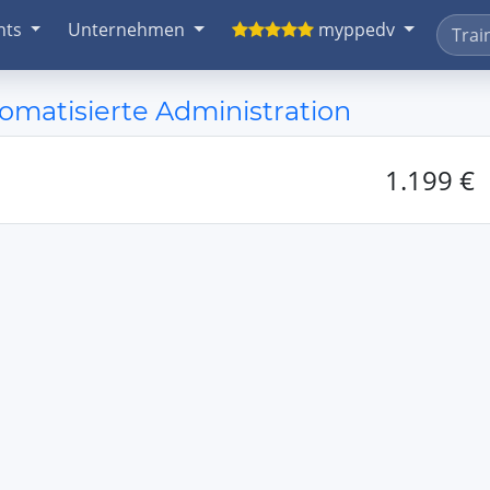
nts
Unternehmen
myppedv
omatisierte Administration
1.199 €