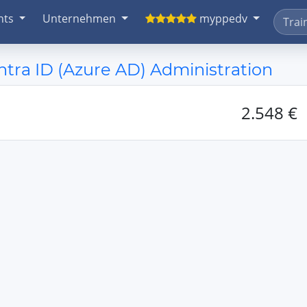
nts
Unternehmen
myppedv
ra ID (Azure AD) Administration
2.548 €