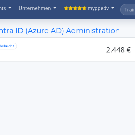
nts
Unternehmen
myppedv
ra ID (Azure AD) Administration
bebucht
2.448 €