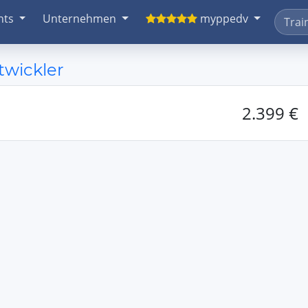
nts
Unternehmen
myppedv
twickler
2.399 €