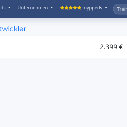
nts
Unternehmen
myppedv
twickler
2.399 €