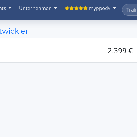
nts
Unternehmen
myppedv
twickler
2.399 €