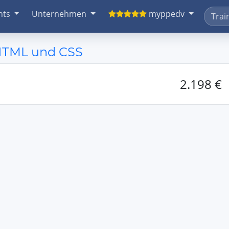
nts
Unternehmen
myppedv
 HTML und CSS
2.198 €