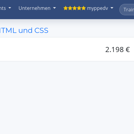
nts
Unternehmen
myppedv
 HTML und CSS
2.198 €