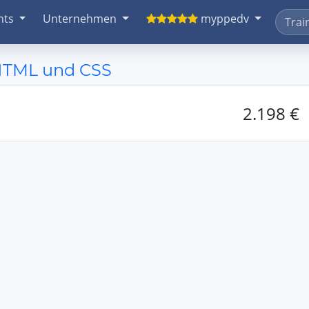
nts
Unternehmen
myppedv
 HTML und CSS
2.198 €