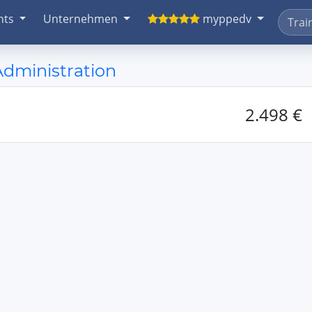
nts
Unternehmen
myppedv
dministration
2.498 €