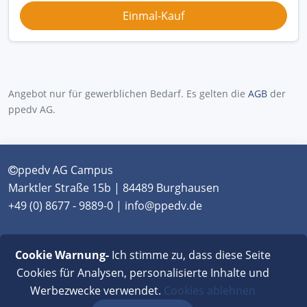
Angebot nur für gewerblichen Bedarf. Es gelten die
AGB
der
ppedv AG.
ppedv AG Campus
Marktler Straße 15b | 84489 Burghausen
+49 (0) 8677 - 9889-0 | info@ppedv.de
München
|
Burghausen
|
Berlin
|
Wien
|
Virtual
Cookie Warnung-
Ich stimme zu, dass diese Seite
Classroom
Cookies für Analysen, personalisierte Inhalte und
Werbezwecke verwendet.
Cookies ablehnen
AGB
|
Impressum
|
Datenschutz
|
FAQ