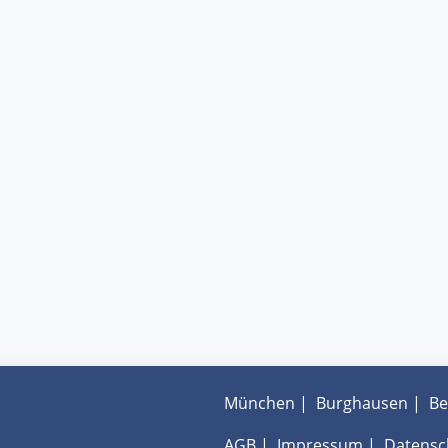
München
|
Burghausen
|
Be
AGB
|
Impressum
|
Datensc