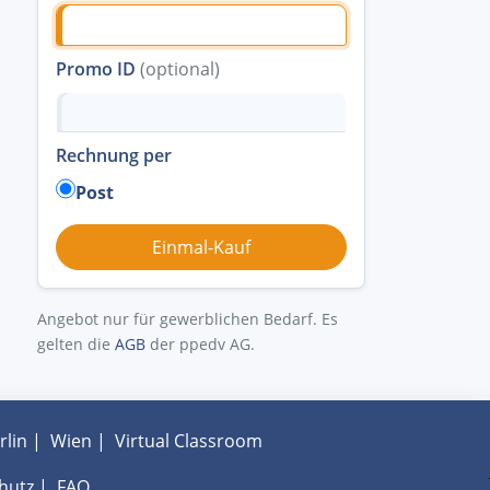
Promo ID
(optional)
Rechnung per
Post
Angebot nur für gewerblichen Bedarf. Es
gelten die
AGB
der ppedv AG.
rlin
|
Wien
|
Virtual Classroom
hutz
|
FAQ