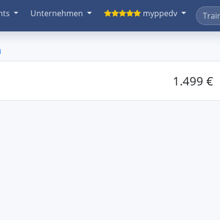
nts
Unternehmen
myppedv
n
1.499 €