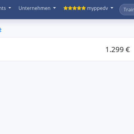
nts
Unternehmen
myppedv
#
1.299 €