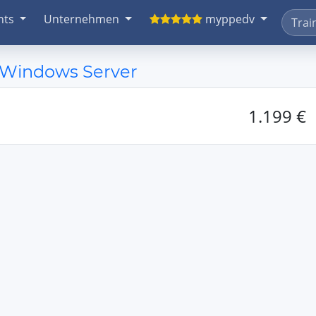
nts
Unternehmen
myppedv
t Windows Server
1.199 €