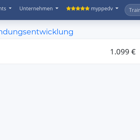
nts
Unternehmen
myppedv
endungsentwicklung
1.099 €