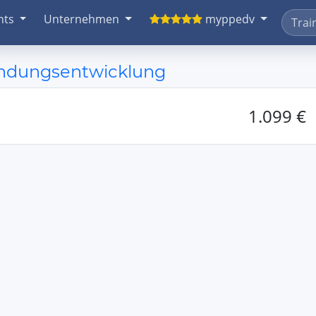
nts
Unternehmen
myppedv
endungsentwicklung
1.099 €