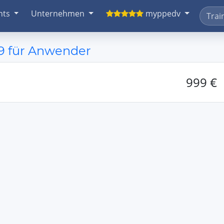
nts
Unternehmen
myppedv
9 für Anwender
999 €