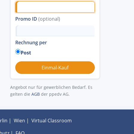
Promo ID
(optional)
Rechnung per
Post
Angebot nur für gewerblichen Bedarf. Es
gelten die
AGB
der ppedv AG.
rlin
|
Wien
|
Virtual Classroom
hutz
|
FAQ