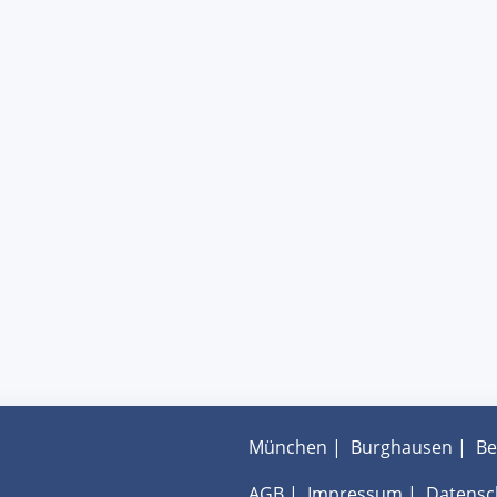
München
|
Burghausen
|
Be
AGB
|
Impressum
|
Datensc