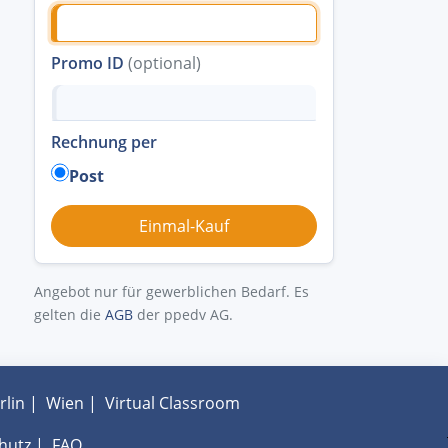
Promo ID
(optional)
Rechnung per
Post
Angebot nur für gewerblichen Bedarf. Es
gelten die
AGB
der ppedv AG.
rlin
|
Wien
|
Virtual Classroom
hutz
|
FAQ