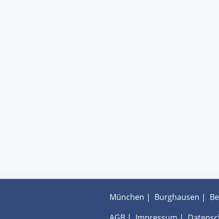
München
|
Burghausen
|
Be
AGB
|
Impressum
|
Datensc