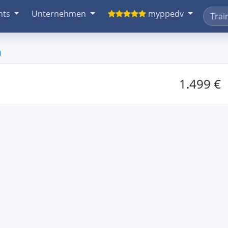
nts
Unternehmen
myppedv
n
1.499 €