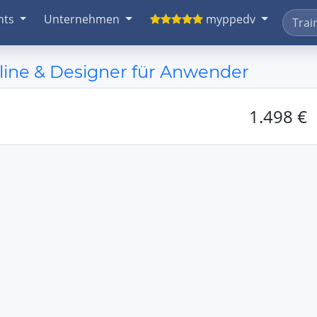
nts
Unternehmen
myppedv
line & Designer für Anwender
1.498 €