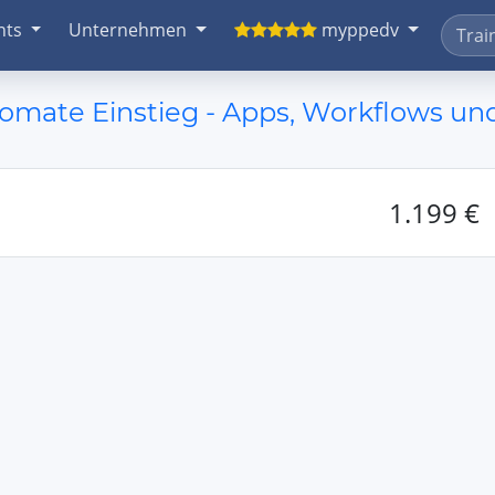
nts
Unternehmen
myppedv
mate Einstieg - Apps, Workflows un
1.199 €