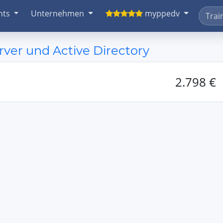
nts
Unternehmen
myppedv
er und Active Directory
2.798 €