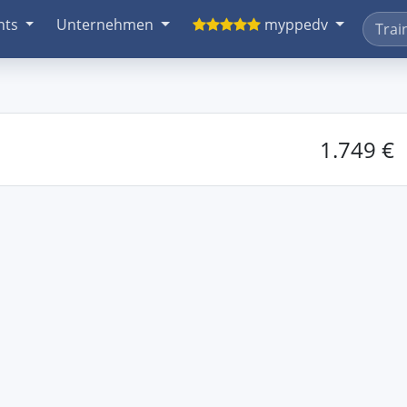
nts
Unternehmen
myppedv
1.749 €