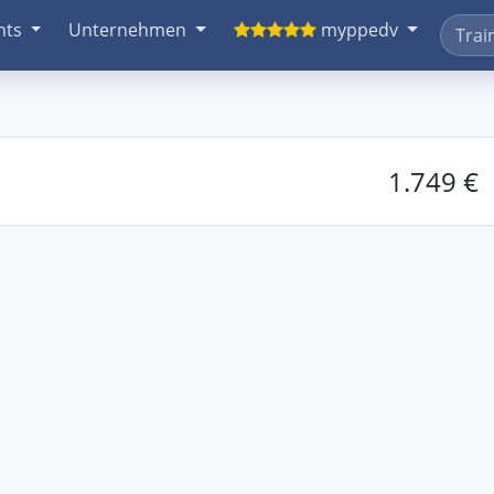
nts
Unternehmen
myppedv
1.749 €