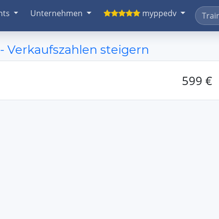
nts
Unternehmen
myppedv
- Verkaufszahlen steigern
599 €