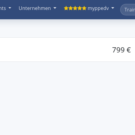
nts
Unternehmen
myppedv
799 €