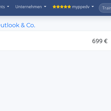
nts
Unternehmen
myppedv
Outlook & Co.
699 €