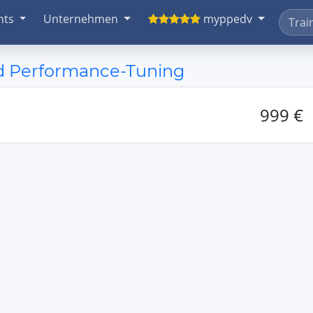
nts
Unternehmen
myppedv
nd Performance-Tuning
999 €