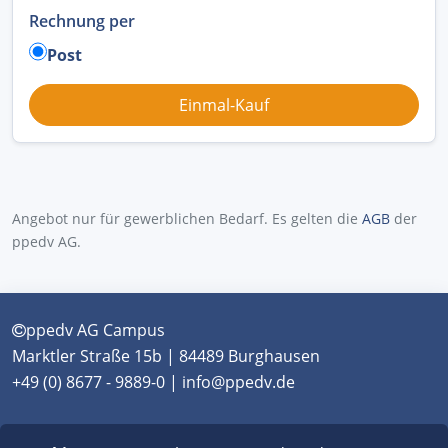
Rechnung per
Post
Angebot nur für gewerblichen Bedarf. Es gelten die
AGB
der
ppedv AG.
ppedv AG Campus
Marktler Straße 15b | 84489 Burghausen
+49 (0) 8677 - 9889-0 | info@ppedv.de
München
|
Burghausen
|
Berlin
|
Wien
|
Virtual