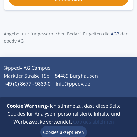
Angebot nur für gewerblichen Bedarf. Es gelten die
AGB
der
ppedv AG.
ppedv AG Campus
Marktler Straße 15b | 84489 Burghausen
+49 (0) 8677 - 9889-0 | info@ppedv.de
München
|
Burghausen
|
Berlin
|
Wien
|
Virtual
Cookie Warnung-
Ich stimme zu, dass diese Seite
Classroom
Cookies für Analysen, personalisierte Inhalte und
Werbezwecke verwendet.
Cookies ablehnen
AGB
|
Impressum
|
Datenschutz
|
FAQ
Cookies akzeptieren
Beratung via Chat